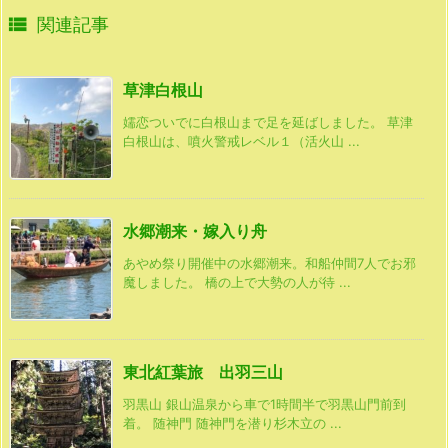

関連記事
草津白根山
嬬恋ついでに白根山まで足を延ばしました。 草津
白根山は、噴火警戒レベル１（活火山 ...
水郷潮来・嫁入り舟
あやめ祭り開催中の水郷潮来。和船仲間7人でお邪
魔しました。 橋の上で大勢の人が待 ...
東北紅葉旅 出羽三山
羽黒山 銀山温泉から車で1時間半で羽黒山門前到
着。 随神門 随神門を潜り杉木立の ...