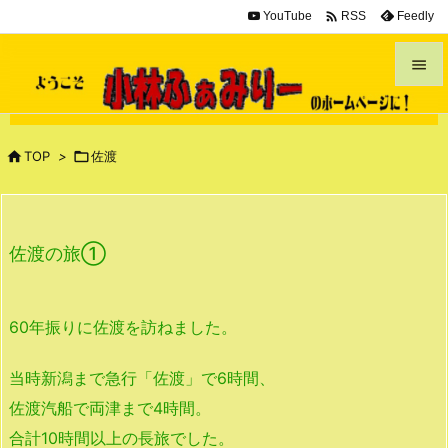

YouTube
Feedly
RSS


メニュ


TOP
>

佐渡
サイド

前へ
佐渡の旅①

次へ

60年振りに佐渡を訪ねました。
検索
当時新潟まで急行「佐渡」で6時間、
佐渡汽船で両津まで4時間。
合計10時間以上の長旅でした。