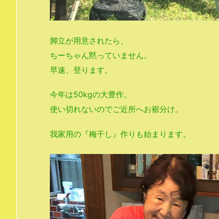
脚立が用意されたら、
ちーちゃん黙っていません。
早速、登ります。
今年は50kgの大豊作。
使い切れないのでご近所へお裾分け。
我家用の『梅干し』作りも始まります。