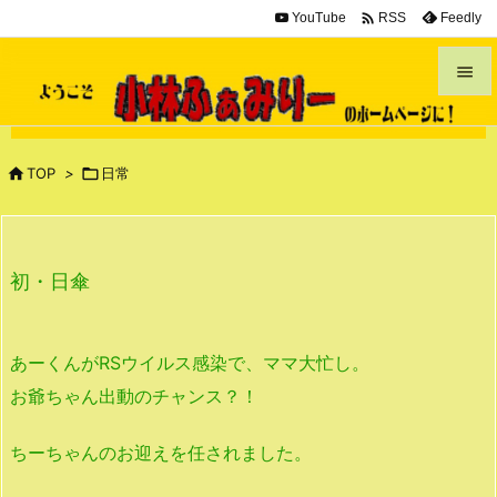

YouTube
Feedly
RSS


メニュ


TOP
>

日常
サイド

前へ
初・日傘

次へ

あーくんがRSウイルス感染で、ママ大忙し。
検索
お爺ちゃん出動のチャンス？！
ちーちゃんのお迎えを任されました。