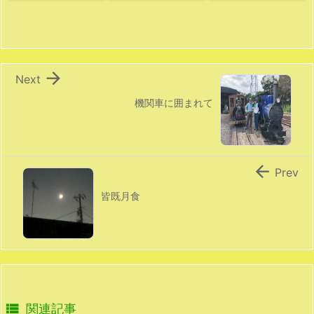

Next
機関車に囲まれて

Prev
皆既月食

関連記事