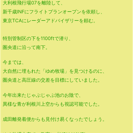
大利根飛行場07を離陸して、
新千歳INFにフライトプランオープンを依頼し、
東京TCAにレーダーアドバイザリーを頼む。
特別管制区の下を1100ftで潜り、
圏央道に沿って南下。
今までは、
大自然に埋もれた「ゆめ牧場」を見つけるのに、
圏央道と高圧線の交差を目標にしていました。
今年出来たじゃぶじゃぶ池のお陰で、
異様な青が利根川上空からも視認可能でした。
成田離発着便からも見付け易くなったでしょう。