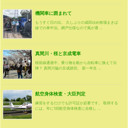
機関車に囲まれて
もうすぐ日の出。 久しぶりの成田ゆめ牧場まきば
線での車中泊。網戸仕様なので風が通 ...
真間川・桜と京成電車
桜前線通過中。乗り物を船から自転車に換えて出
陣？ 真間川脇の京成踏切。 新一年生 ...
航空身体検査・大臣判定
練習をするだけでも許可証が必要です。 取得する
には、年に1回航空身体検査に合格し ...