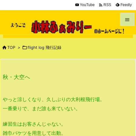

YouTube
Feedly
RSS


メニュ


TOP
>

flight log 飛行記録
サイド

前へ
秋・大空へ

次へ

やっと涼しくなり、久しぶりの大利根飛行場。
検索
一番乗りで、まだ誰も来ていない。
練習生はお客さんじゃない。
雑巾バケツを用意して出動。