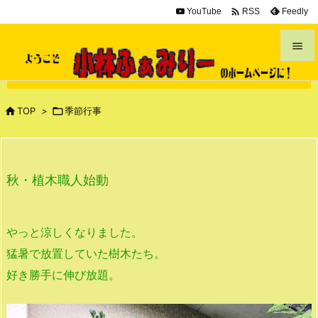

YouTube
Feedly
RSS


メニュ


TOP
>

季節行事
サイド

前へ
秋・植木職人始動

次へ

やっと涼しくなりました。
検索
猛暑で放置していた樹木たち。
好き勝手に伸び放題。