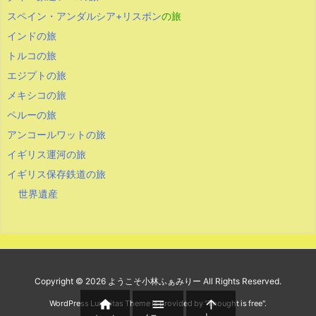
スペイン・アンダルシア+リスボン
の旅
インドの旅
トルコの旅
エジプトの旅
メキシコの旅
ペルーの旅
アンコールワットの旅
イギリス運河の旅
イギリス保存鉄道の旅
世界遺産
Copyright ©
2026
ようこそ小林ふぁみりー
All Rights Reserved.



WordPress Luxeritas Theme is provided by "
Thought is free
".