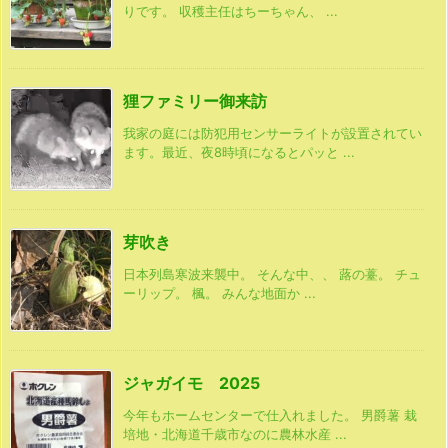
りです。 収穫主任はちーちゃん、 ...
狸ファミリー御来訪
我家の庭には防犯用センサーライトが設置されてい
ます。最近、夜8時頃になるとパッと ...
芽吹き
日本列島寒波来襲中。 そんな中、、 蕗の薹。 チュ
ーリップ。 楓。 みんな地面か ...
ジャガイモ 2025
今年もホームセンターで仕入れました。 男爵薯 栽
培地・北海道千歳市なのに農林水産 ...