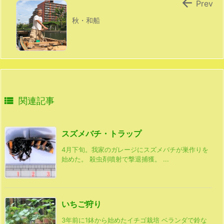

Prev
秋・和船

関連記事
スズメバチ・トラップ
4月下旬。我家のガレージにスズメバチが巣作りを
始めた。 殺虫剤噴射で撃退捕獲。 ...
いちご狩り
3年前に1鉢から始めたイチゴ栽培 ベランダで鈴な