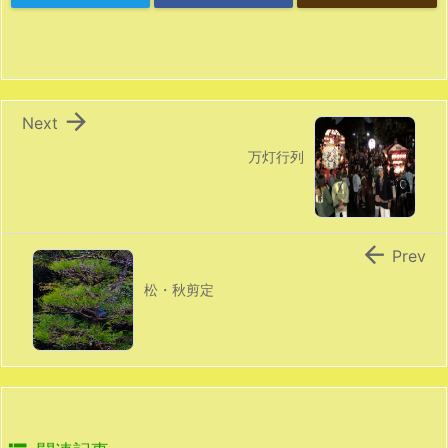

Next
万灯行列

Prev
松・秋剪定