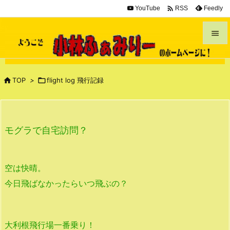

YouTube
Feedly
RSS


メニュ


TOP
>

flight log 飛行記録
サイド

前へ
モグラで自宅訪問？

次へ

空は快晴。
検索
今日飛ばなかったらいつ飛ぶの？
大利根飛行場一番乗り！