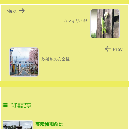

Next
カマキリの卵

Prev
放射線の安全性

関連記事
菜種梅雨前に