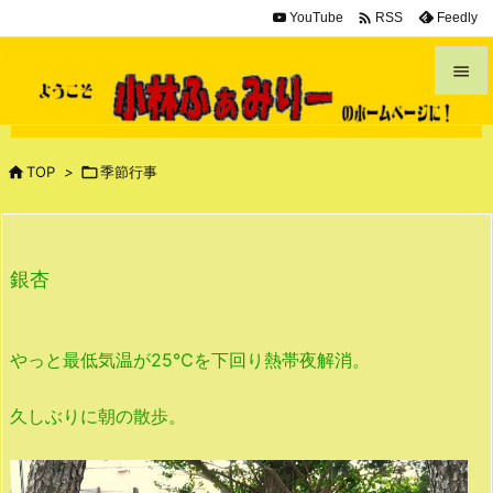

YouTube
Feedly
RSS


メニュ


TOP
>

季節行事
サイド

前へ
銀杏

次へ

やっと最低気温が25℃を下回り熱帯夜解消。
検索
久しぶりに朝の散歩。