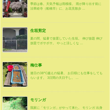
季節は春。天気予報は雨模様。 雨が降り出す前に
法華経寺（船橋市）に、お花見散歩 ...
生垣剪定
夏の間、猛暑で放置していた生垣。 伸び放題 伸び
放題でボサボサ。 やっと涼しくな ...
梅仕事
連日の38℃越えの猛暑。 お日様にも仕事をしても
らいます。 3日間の天日干し。 ...
モリンガ
我家に「モリンガ」がやって来た。 モリンガ 出身