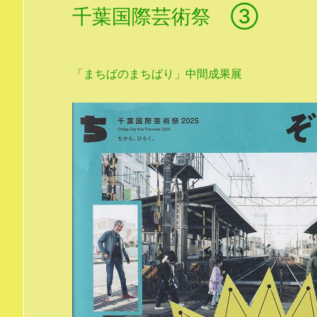
千葉国際芸術祭 ③
「まちばのまちばり」中間成果展