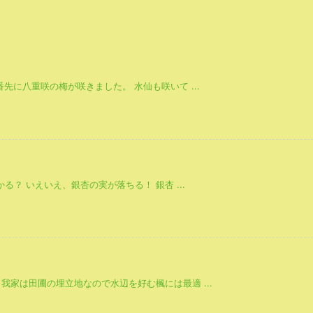
先に八重咲の梅が咲きました。 水仙も咲いて ...
る？ いえいえ、銀杏の実が落ちる！ 銀杏 ...
家は田圃の埋立地なので水辺を好む楓には最適 ...