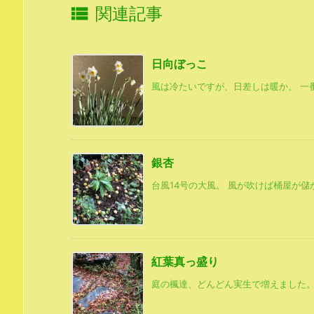

関連記事
日向ぼっこ
風は冷たいですが、日差しは暖か。 一番
銀杏
台風14号の大風。 風が吹けば桶屋が儲か
紅葉真っ盛り
庭の楓達、どんどん実生で増えました。我