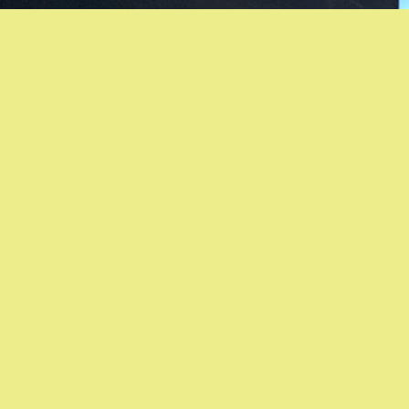
、
。
。