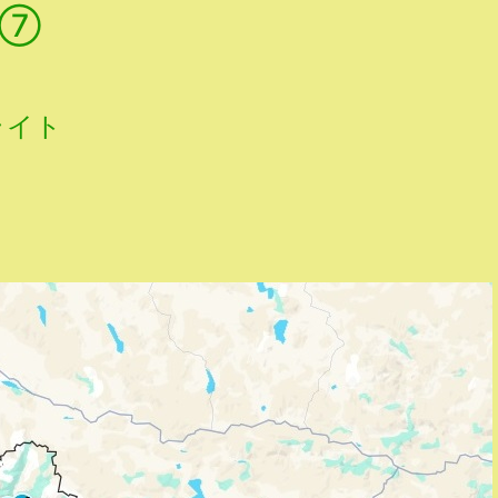
 ⑦
ライト
。