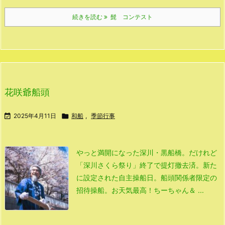
続きを読む
髭 コンテスト
花咲爺船頭

2025年4月11日

和船
,
季節行事
やっと満開になった深川・黒船橋。
だけれど
「深川さくら祭り」終了で提灯撤去済。
新た
に設定された自主操船日。
船頭関係者限定の
招待操船。
お天気最高！
ちーちゃん＆ ...