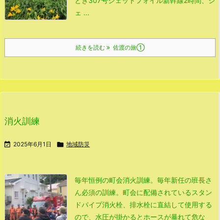
とき307号ジェットフォイル
新幹線2時間、ジ
ェ ...
続きを読む
佐渡の旅①
消火訓練

2025年6月1日

地域防災
毎年恒例の町会消火訓練。
毎年新任の班長さ
ん必須の訓練。
町会に配備されているスタン
ドパイプ
消火栓、排水栓に直結して使用する
ので、
水圧が掛かるとホースが暴れて危な