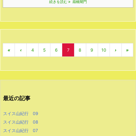
続きを読む
扇橋閘門
«
‹
4
5
6
7
8
9
10
›
»
最近の記事
スイス山紀行 09
スイス山紀行 08
スイス山紀行 07