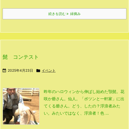
続きを読む
緑摘み
髭 コンテスト

2025年4月23日

イベント
昨年のハロウィンから伸ばし始めた顎髭。
花
咲か爺さん。
仙人。
「ポツンと一軒家」に出
てくる爺さん。
どう、したの？
浮浪者みた
い。
みたいではなく、浮浪者！
色 ...