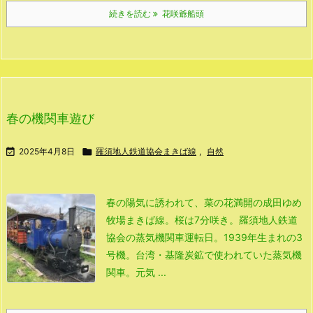
続きを読む
花咲爺船頭
春の機関車遊び

2025年4月8日

羅須地人鉄道協会まきば線
,
自然
春の陽気に誘われて、
菜の花満開の成田ゆめ
牧場まきば線。
桜は7分咲き。
羅須地人鉄道
協会の蒸気機関車運転日。
1939年生まれの3
号機。
台湾・基隆炭鉱で使われていた蒸気機
関車。
元気 ...