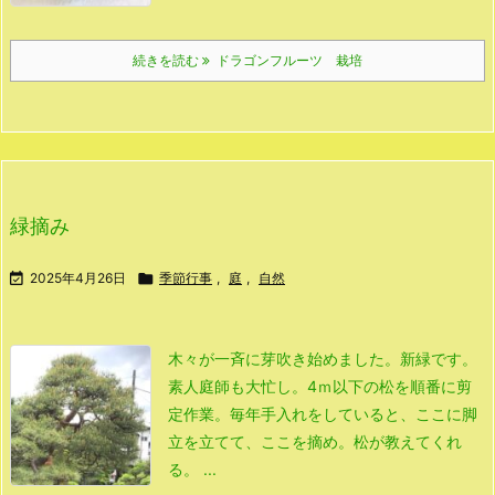
続きを読む
ドラゴンフルーツ 栽培
緑摘み

2025年4月26日

季節行事
,
庭
,
自然
木々が一斉に芽吹き始めました。
新緑です。
素人庭師も大忙し。
4ｍ以下の松を順番に剪
定作業。
毎年手入れをしていると、
ここに脚
立を立てて、ここを摘め。
松が教えてくれ
る。 ...