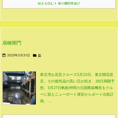
続きを読む
春の機関車遊び
扇橋閘門

2025年3月31日

旅
東京湾お花見クルーズ
3月23日、東京開花宣
言。
その後気温の高い日が続き、28日満開予
想。
3月27日
帆船仲間の元国際線機長をクル
ーに迎え
ニューポート浦安からボート出航計
画。 ...