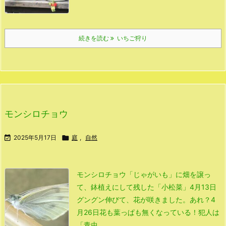
続きを読む
いちご狩り
モンシロチョウ

2025年5月17日

庭
,
自然
モンシロチョウ
「じゃがいも」に畑を譲っ
て、
鉢植えにして残した「小松菜」
4月13日
グングン伸びて、花が咲きました。
あれ？
4
月26日
花も葉っぱも無くなっている！
犯人は
「青虫 ...