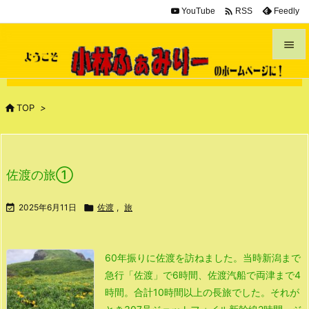

YouTube
Feedly
RSS


メニュ


TOP
>
サイド

前へ
佐渡の旅①

次へ

2025年6月11日

佐渡
,
旅

検索
60年振りに佐渡を訪ねました。
当時新潟まで
急行「佐渡」で6時間、
佐渡汽船で両津まで4
時間。
合計10時間以上の長旅でした。
それが