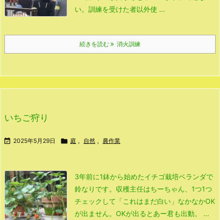
い。
訓練を受けた者以外使 ...
続きを読む
消火訓練
いちご狩り

2025年5月29日

庭
,
自然
,
農作業
3年前に1鉢から始めたイチゴ栽培
ベランダで
鈴なりです。
収穫主任はちーちゃん、
1つ1つ
チェックして「これはまだ白い」
なかなかOK
が出ません。
OKが出るとあー君も出動。 ...