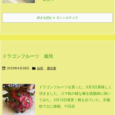
続きを読む
モンシロチョウ
ドラゴンフルーツ 栽培

2025年4月28日

自然
,
農作業
ドラゴンフルーツを買った。
3月3日
美味しく
頂きました。
ゴマ粒の様な種を脱脂綿に蒔い
てみた。
3月13日
発芽！
根も出ていた。
爪楊
枝で土に移植。
11日目