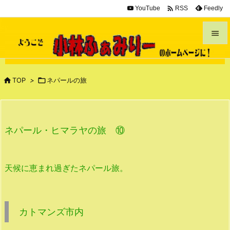

YouTube
Feedly
RSS


メニュ


TOP
>

ネパールの旅
サイド

前へ
ネパール・ヒマラヤの旅 ⑩

次へ

天候に恵まれ過ぎたネパール旅。
検索
カトマンズ市内