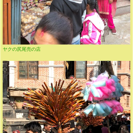
ヤクの尻尾売の店