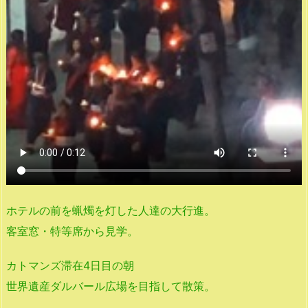
ホテルの前を蝋燭を灯した人達の大行進。
客室窓・特等席から見学。
カトマンズ滞在4日目の朝
世界遺産ダルバール広場を目指して散策。