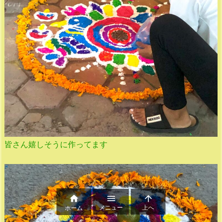
皆さん嬉しそうに作ってます



メニュー
上へ
ホーム